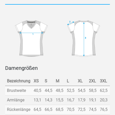
Damengrößen
Bezeichnung
XS
S
M
L
XL
2XL
3XL
4
Brustweite
40,5
44,5
48,5
52,5
54,5
58,5
62,5
66
Armlänge
13,1
14,3
15,5
16,7
17,9
19,1
20,3
21
Rückenlänge
64,5
66,5
68,5
70,5
72,5
74,5
76,5
78