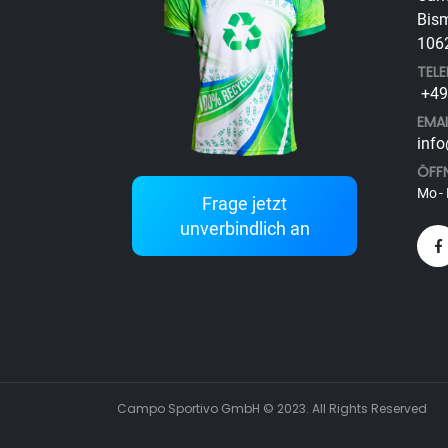
Bism
1062
TEL
+49 
EMAI
info
ÖFF
Mo - 
Frage jetzt
unverbindlich an
Campo Sportivo GmbH © 2023. All Rights Reserved