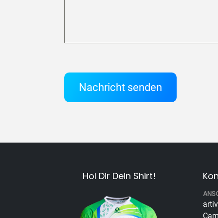
Nachricht senden
Hol Dir Dein Shirt!
Kon
ANS
arti
Cam