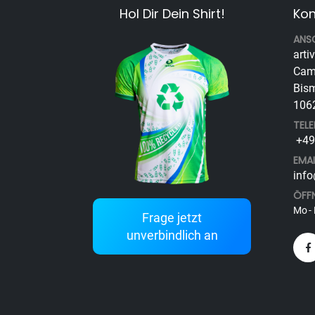
Hol Dir Dein Shirt!
Kon
ANS
arti
Cam
Bism
1062
TEL
+49 
EMAI
info
ÖFF
Mo - 
Frage jetzt
unverbindlich an