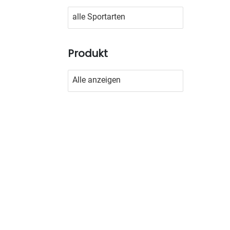
No options to choose
Produkt
No options to choose