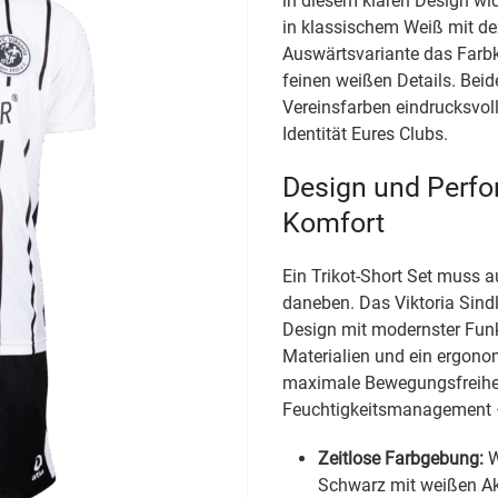
in diesem klaren Design wid
in klassischem Weiß mit d
Auswärtsvariante das Farbk
feinen weißen Details. Beid
Vereinsfarben eindrucksvoll
Identität Eures Clubs.
Design und Perfor
Komfort
Ein Trikot-Short Set muss 
daneben. Das Viktoria Sind
Design mit modernster Funk
Materialien und ein ergonom
maximale Bewegungsfreihe
Feuchtigkeitsmanagement – 
Zeitlose Farbgebung:
W
Schwarz mit weißen A