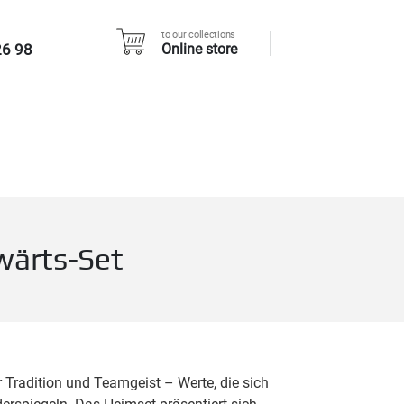
to our collections
26 98
Online store
swärts-Set
ür Tradition und Teamgeist – Werte, die sich