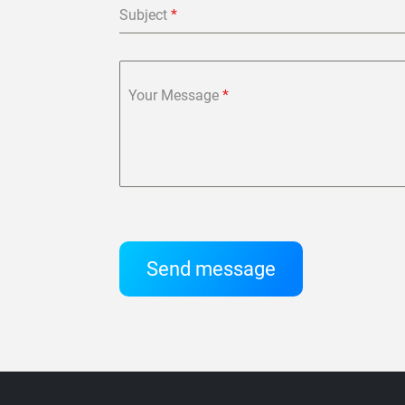
Subject
*
Your Message
*
Send message