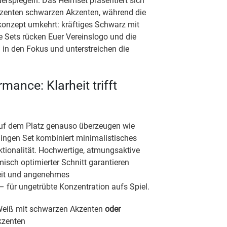
erspiegeln. Das Heimset präsentiert sich
ezenten schwarzen Akzenten, während die
onzept umkehrt: kräftiges Schwarz mit
e Sets rücken Euer Vereinslogo und die
 in den Fokus und unterstreichen die
mance: Klarheit trifft
auf dem Platz genauso überzeugen wie
lingen Set kombiniert minimalistisches
tionalität. Hochwertige, atmungsaktive
isch optimierter Schnitt garantieren
it und angenehmes
für ungetrübte Konzentration aufs Spiel.
eiß mit schwarzen Akzenten
oder
kzenten