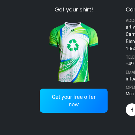
Get your shirt!
Con
ADD
arti
Cam
Bism
1062
TEL
+49 
EMAI
info
OPE
Mon -
Get your free offer
now