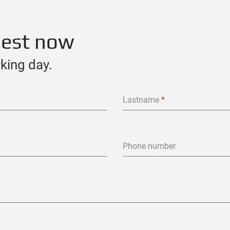
uest now
rking day.
Lastname
*
Phone number