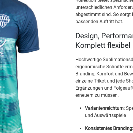
Kollektion bietet spezifische
unterschiedlichen Anforder
abgestimmt sind. So sorgt I
passenden Auftritt hat.
Design, Performa
Komplett flexibel
Hochwertige Sublimationsd
ergonomische Schnitte ermö
Branding, Komfort und Beweg
einzelne Trikot und jede Sho
Ergänzungen und Folgeauft
erneuern zu müssen.
Variantenreichtum:
Spez
und Auswärtsspiele
Konsistentes Branding