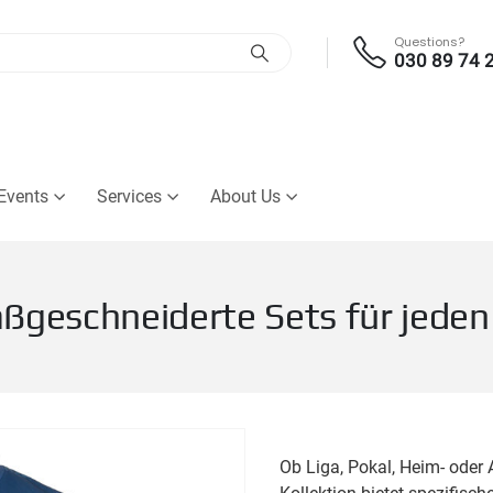
Questions?
030 89 74 
Events
Services
About Us
aßgeschneiderte Sets für jed
Ob Liga, Pokal, Heim- oder