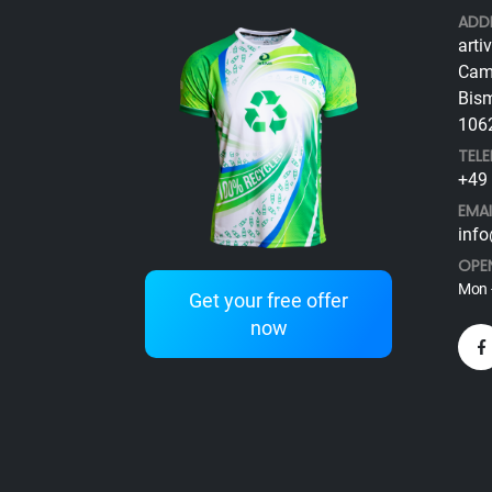
ADD
arti
Cam
Bism
1062
TEL
+49 
EMAI
info
OPE
Mon -
Get your free offer
now