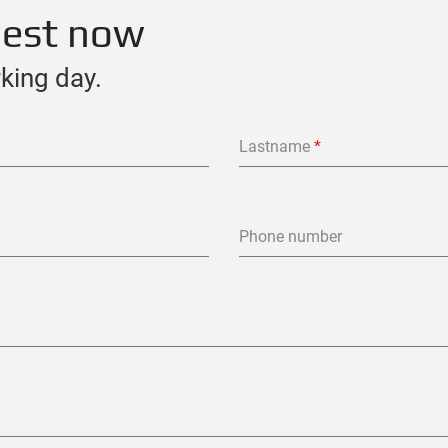
uest now
rking day.
Lastname
*
Phone number