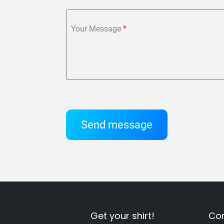
Your Message
*
Send message
Get your shirt!
Con