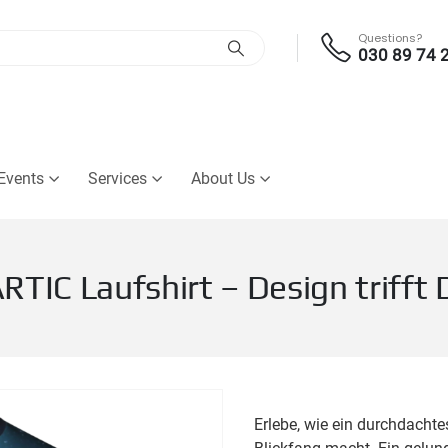
Questions?
030 89 74 
Events
Services
About Us
RTIC Laufshirt – Design trifft
Erlebe, wie ein durchdacht