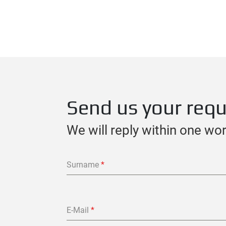
Send us your req
We will reply within one wo
Surname
*
E-Mail
*