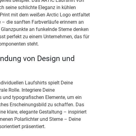
genes Beispiel: Das ARTIC Laufshirt von
ch seine schlichte Eleganz in kühlen
 Print mit dem weißen Arctic Logo entfaltet
– die sanften Farbverläufe erinnern an
e Glanzpunkte an funkelnde Sterne denken
sst perfekt zu einem Unternehmen, das für
omponenten steht.
bindung von Design und
dividuellen Laufshirts spielt Deine
ale Rolle. Integriere Deine
 und typografischen Elemente, um ein
sches Erscheinungsbild zu schaffen. Das
ine klare, elegante Gestaltung – inspiriert
enen Polarlichter und Sterne – Deine
ientiert präsentiert.