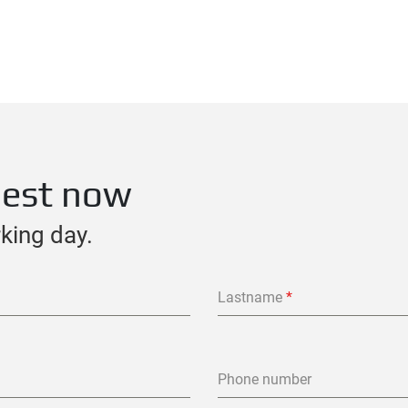
uest now
rking day.
Lastname
*
Phone number