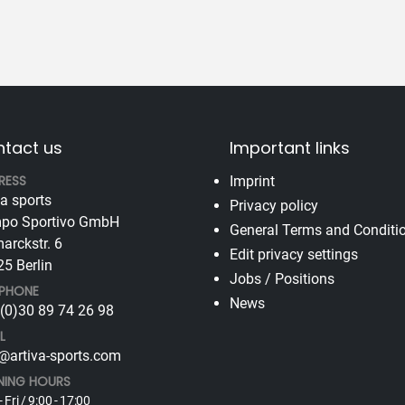
tact us
Important links
RESS
Imprint
va sports
Privacy policy
po Sportivo GmbH
General Terms and Conditi
arckstr. 6
Edit privacy settings
5 Berlin
Jobs / Positions
EPHONE
News
(0)30 89 74 26 98
L
@artiva-sports.com
NING HOURS
 Fri / 9:00 - 17:00