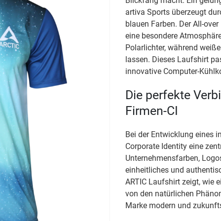
Blickfang macht. Ein gelun
artiva Sports überzeugt dur
blauen Farben. Der All-over
eine besondere Atmosphäre 
Polarlichter, während weiß
lassen. Dieses Laufshirt pa
innovative Computer-Kühlk
Die perfekte Ver
Firmen-CI
Bei der Entwicklung eines in
Corporate Identity eine zentr
Unternehmensfarben, Logos
einheitliches und authenti
ARTIC Laufshirt zeigt, wie e
von den natürlichen Phänom
Marke modern und zukunftsor