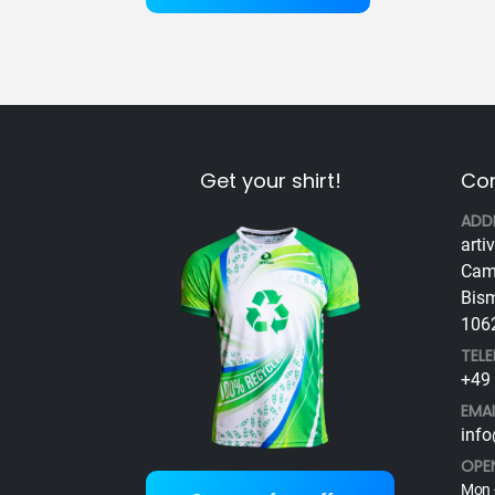
Get your shirt!
Con
ADD
arti
Cam
Bism
1062
TEL
+49 
EMAI
info
OPE
Mon -