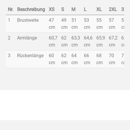
Nr.
Beschreibung
XS
S
M
L
XL
2XL
3XL
1
Brustweite
47
49
51
53
55
57
59
cm
cm
cm
cm
cm
cm
cm
2
Armlänge
60,7
62
63,3
64,6
65,9
67,2
68,5
cm
cm
cm
cm
cm
cm
cm
3
Rückenlänge
60
62
64
66
68
70
72
cm
cm
cm
cm
cm
cm
cm