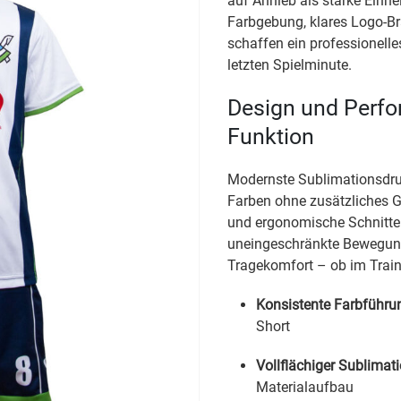
auf Anhieb als starke Einh
Farbgebung, klares Logo-B
schaffen ein professionelle
letzten Spielminute.
Design und Perfor
Funktion
Modernste Sublimationsdruc
Farben ohne zusätzliches 
und ergonomische Schnitte 
uneingeschränkte Bewegung
Tragekomfort – ob im Traini
Konsistente Farbführu
Short
Vollflächiger Sublimat
Materialaufbau