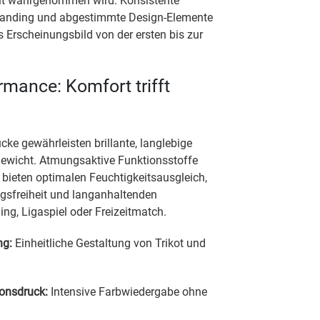
eit wahrgenommen wird. Konsistente
randing und abgestimmte Design-Elemente
s Erscheinungsbild von der ersten bis zur
mance: Komfort trifft
ke gewährleisten brillante, langlebige
Gewicht. Atmungsaktive Funktionsstoffe
bieten optimalen Feuchtigkeitsausgleich,
sfreiheit und langanhaltenden
ng, Ligaspiel oder Freizeitmatch.
ng:
Einheitliche Gestaltung von Trikot und
ionsdruck:
Intensive Farbwiedergabe ohne