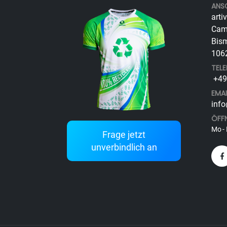
ANS
arti
Cam
Bism
1062
TEL
+49 
EMAI
info
ÖFF
Mo - 
Frage jetzt
unverbindlich an