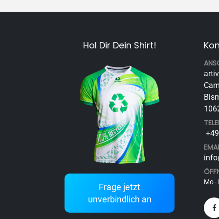
Hol Dir Dein Shirt!
Kon
ANS
arti
Cam
Bism
1062
TEL
+49 
EMAI
info
ÖFF
Mo - 
Frage jetzt
unverbindlich an