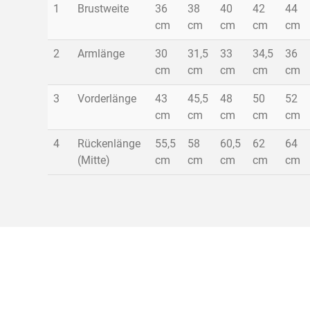
1
Brustweite
36
38
40
42
44
cm
cm
cm
cm
cm
2
Armlänge
30
31,5
33
34,5
36
cm
cm
cm
cm
cm
3
Vorderlänge
43
45,5
48
50
52
cm
cm
cm
cm
cm
4
Rückenlänge
55,5
58
60,5
62
64
(Mitte)
cm
cm
cm
cm
cm