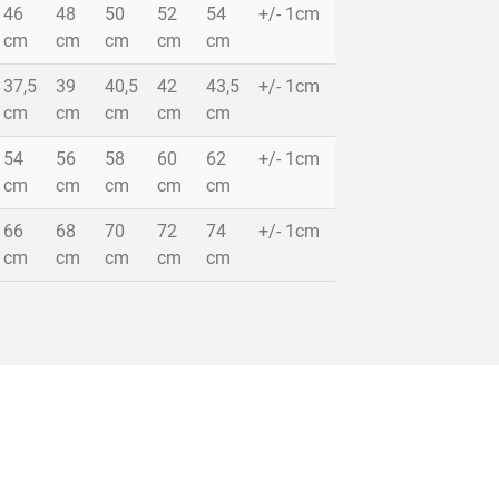
46
48
50
52
54
+/- 1cm
cm
cm
cm
cm
cm
37,5
39
40,5
42
43,5
+/- 1cm
cm
cm
cm
cm
cm
54
56
58
60
62
+/- 1cm
cm
cm
cm
cm
cm
66
68
70
72
74
+/- 1cm
cm
cm
cm
cm
cm