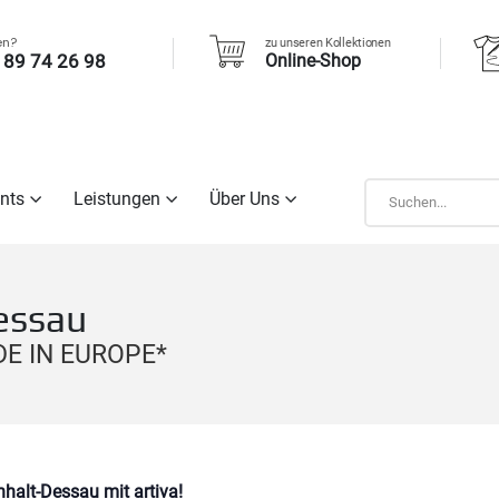
en?
zu unseren Kollektionen
 89 74 26 98
Online-Shop
nts
Leistungen
Über Uns
essau
ADE IN EUROPE*
alt-Dessau mit artiva!