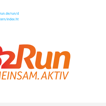
run.de/run/d
tern/index.ht