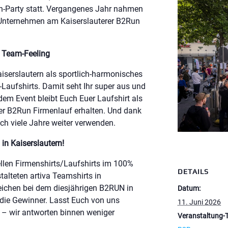
un-Party
statt. Vergangenes Jahr nahmen
 Unternehmen am Kaiserslauterer B2Run
e Team-Feeling
aiserslautern als sportlich-harmonisches
i-Laufshirts. Damit seht Ihr super aus und
dem Event bleibt Euch Euer Laufshirt als
r B2Run Firmenlauf erhalten. Und dank
och viele Jahre weiter verwenden.
in Kaiserslautern!
llen Firmenshirts/Laufshirts im 100%
DETAILS
talteten artiva Teamshirts in
ezeichen bei dem diesjährigen B2RUN in
Datum:
 die Gewinner. Lasst Euch von uns
11. Juni 2026
e – wir antworten binnen weniger
Veranstaltung-