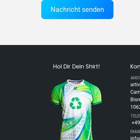
Nachricht senden
Hol Dir Dein Shirt!
Kon
ANS
arti
Cam
Bism
1062
TEL
+49 
EMAI
info