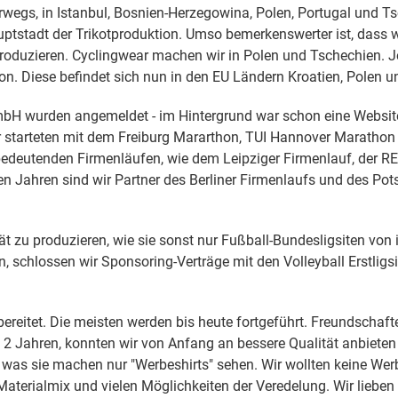
rwegs, in Istanbul, Bosnien-Herzegowina, Polen, Portugal und T
uptstadt der Trikotproduktion. Umso bemerkenswerter ist, dass w
produzieren. Cyclingwear machen wir in Polen und Tschechien. Je
ion. Diese befindet sich nun in den EU Ländern Kroatien, Polen
bH wurden angemeldet - im Hintergrund war schon eine Website
r starteten mit dem Freiburg Mararthon, TUI Hannover Maratho
bedeutenden Firmenläufen, wie dem Leipziger Firmenlauf, der
n Jahren sind wir Partner des Berliner Firmenlaufs und des Po
ät zu produzieren, wie sie sonst nur Fußball-Bundesligsiten vo
en, schlossen wir Sponsoring-Verträge mit den Volleyball Erstli
ereitet. Die meisten werden bis heute fortgeführt. Freundschaf
 2 Jahren, konnten wir von Anfang an bessere Qualität anbiete
 was sie machen nur "Werbeshirts" sehen. Wir wollten keine Werb
aterialmix und vielen Möglichkeiten der Veredelung. Wir lieben T